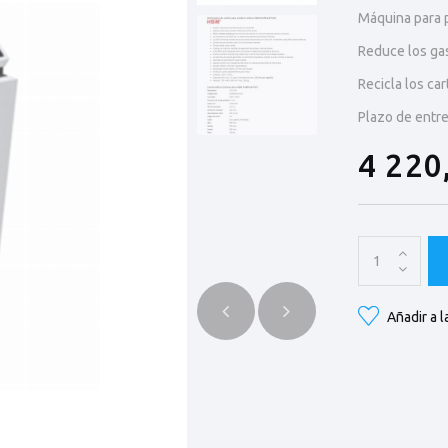
Máquina para p
Reduce los ga
Recicla los car
Plazo de entr
4 220
Añadir a l