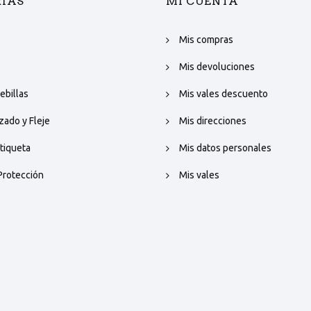
ÍAS
MI CUENTA
Mis compras
Mis devoluciones
ebillas
Mis vales descuento
izado y Fleje
Mis direcciones
tiqueta
Mis datos personales
Protección
Mis vales